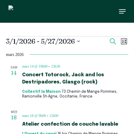
Skip
Menu
to
main
content
Évènements
Recherc
Navi
3/1/2026
 - 
5/27/2026
Recherch
Liste
et
de
Sélectionnez
vues
navigati
une
mars 2026
Évè
de
date.
vues
mars 14 @ 19h00
23h30
-
SAM
Évèneme
14
Concert Totorock, Jack and los
Destripadores, Glasgo (rock)
Collectif la Maison
73 Chemin de Mange Pommes,
Ramonville St-Agne, Occitanie, France
MER
mars 18 @ 9h00
12h00
18
-
Atelier confection de couche lavable
L'Ouvert du canal
16 bis Chemin de Mange Pommes,