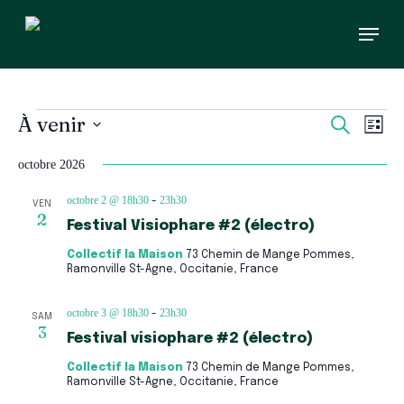
Skip
Menu
to
main
content
Évènements
Recherc
Navi
À venir
Recherch
Liste
et
de
Sélectionnez
vues
navigati
une
octobre 2026
Évè
de
date.
vues
octobre 2 @ 18h30
23h30
-
VEN
Évèneme
2
Festival Visiophare #2 (électro)
Collectif la Maison
73 Chemin de Mange Pommes,
Ramonville St-Agne, Occitanie, France
octobre 3 @ 18h30
23h30
-
SAM
3
Festival visiophare #2 (électro)
Collectif la Maison
73 Chemin de Mange Pommes,
Ramonville St-Agne, Occitanie, France