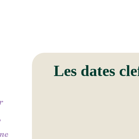
Les dates cle
r
,
une