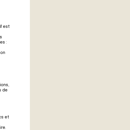
M est
ps
es :
ion
ions,
s de
cs et
ire.