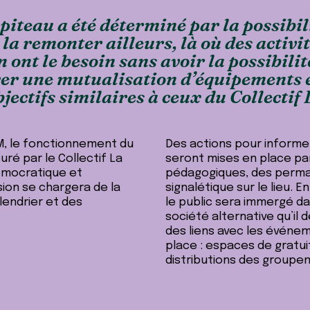
piteau a été déterminé par la possibi
 la remonter ailleurs, là où des activit
 ont le besoin sans avoir la possibilit
rer une mutualisation d’équipements e
jectifs similaires à ceux du Collectif
, le fonctionnement du
Des actions pour informer
é par le Collectif La
seront mises en place pa
émocratique et
pédagogiques, des perma
ion se chargera de la
signalétique sur le lieu.
alendrier et des
le public sera immergé dan
société alternative qu’il
des liens avec les événem
place : espaces de gratui
distributions des groupe