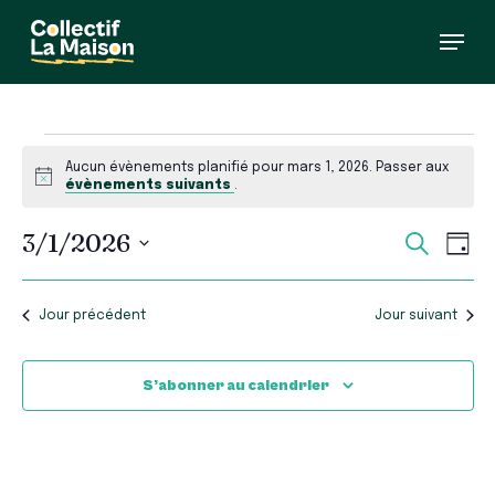
Skip
Menu
to
main
content
Évènements
Aucun évènements planifié pour mars 1, 2026. Passer aux
for
Notice
évènements suivants
.
mars
Recherc
Nav
3/1/2026
Recherch
Jour
de
et
1,
Sélectionnez
vue
navigati
une
Évè
2026
de
date.
Jour précédent
Jour suivant
vues
Évèneme
S’abonner au calendrier