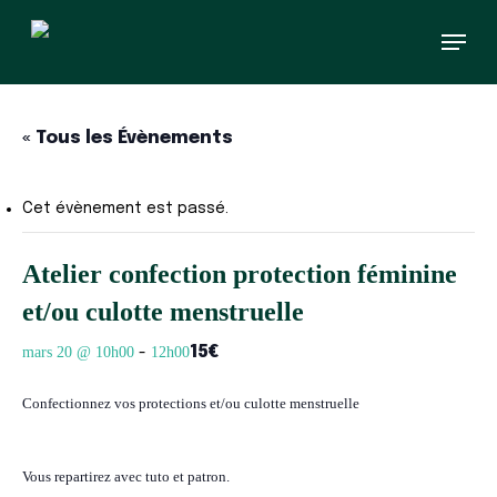
Skip
Menu
to
main
content
« Tous les Évènements
Cet évènement est passé.
Atelier confection protection féminine
et/ou culotte menstruelle
15€
mars 20 @ 10h00
12h00
-
Confectionnez vos protections et/ou culotte menstruelle
Vous repartirez avec t
uto et patron.