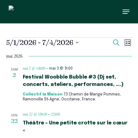
Skip
Menu
to
main
content
Évènements
Recherc
Navi
5/1/2026
 - 
7/4/2026
Recherch
Liste
et
de
Sélectionnez
vues
navigati
une
mai 2026
Évè
de
date.
vues
mai 2 @ 14h00
-
mai 3 @ 1h00
SAM
Évèneme
2
Festival Woobble Bubble #3 (Dj set,
concerts, ateliers, performances, ….)
Collectif la Maison
73 Chemin de Mange Pommes,
Ramonville St-Agne, Occitanie, France
mai 22 @ 19h30
22h00
-
VEN
22
Théâtre « Une petite crotte sur le cœur
«