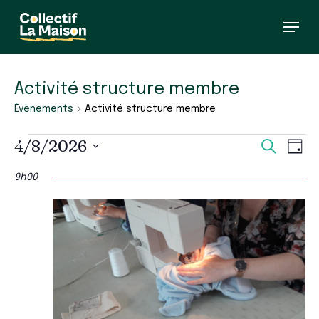
Skip
Menu
to
main
content
Activité structure membre
Évènements
Activité structure membre
Évènements
Recherc
Navi
4/8/2026
Recherch
Jour
for
et
de
Sélectionnez
avril
vues
navigati
une
9h00
Évè
8,
de
date.
2026
vues
Évèneme