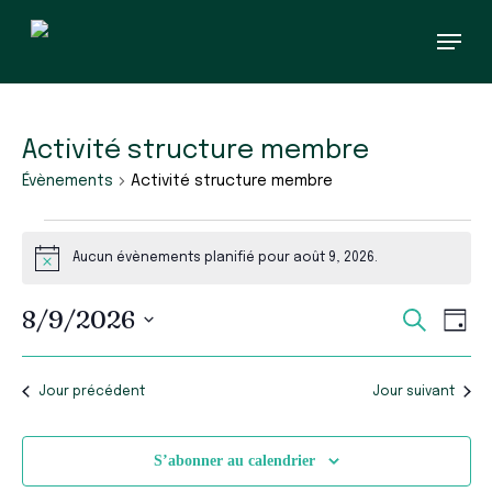
Skip
Menu
to
main
content
Activité structure membre
Évènements
Activité structure membre
Évènements
for
Aucun évènements planifié pour août 9, 2026.
Notice
août
9,
Recherc
Navi
8/9/2026
Recherch
2026
Jour
et
de
Sélectionnez
vues
navigati
une
Évè
de
date.
Jour précédent
Jour suivant
vues
Évèneme
S’abonner au calendrier