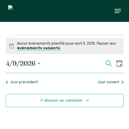
Skip
Menu
to
main
content
Évènements
Aucun évènements planifié pour avril 9, 2026. Passer aux
for
Notice
évènements suivants
.
avril
Recherc
Navi
4/9/2026
Recherch
Jour
et
de
9,
Sélectionnez
vues
navigati
une
Évè
de
2026
date.
Jour précédent
Jour suivant
vues
Évèneme
S’abonner au calendrier