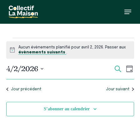
Skip
Menu
to
main
content
Évènements
Aucun évènements planifié pour avril 2, 2026. Passer aux
for
Notice
évènements suivants
.
avril
Recherc
Navi
4/2/2026
Recherch
Jour
et
de
2,
Sélectionnez
vues
navigati
une
Évè
de
2026
date.
Jour précédent
Jour suivant
vues
Évèneme
S’abonner au calendrier