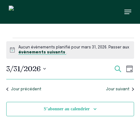
Skip
Menu
to
main
content
Évènements
Aucun évènements planifié pour mars 31, 2026. Passer aux
for
Notice
évènements suivants
.
mars
Recherc
Navi
3/31/2026
Recherch
Jour
et
de
31,
Sélectionnez
vues
navigati
une
Évè
de
2026
date.
Jour précédent
Jour suivant
vues
Évèneme
S’abonner au calendrier