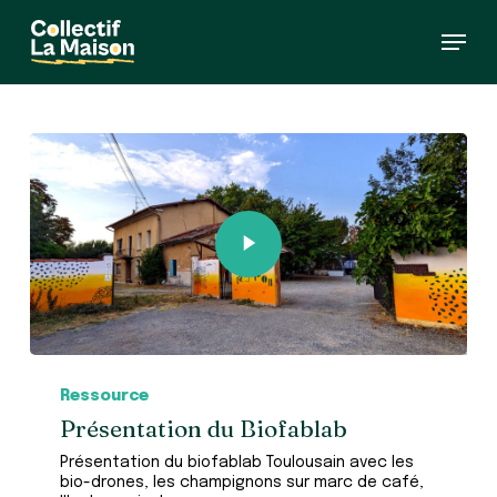
Skip
Menu
to
main
content
Ressource
Présentation du Biofablab
Présentation du biofablab Toulousain avec les
bio-drones, les champignons sur marc de café,