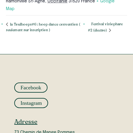
Ramonville St-Agne
,
Occitanie
31520
France
+ Google
Map
Festival visiophare
la Toulhoops#6 : hoop dance convention (
seulement sur inscription )
#2 (électro)
Facebook
Instagram
Adresse
73 Chemin de Mange Pommes