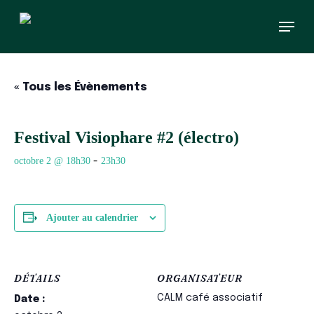
Skip
Menu
to
main
content
« Tous les Évènements
Festival Visiophare #2 (électro)
octobre 2 @ 18h30
23h30
-
Ajouter au calendrier
DÉTAILS
ORGANISATEUR
CALM café associatif
Date :