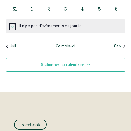
évènements
évènements
évènements
évènements
évènements
évènements
évènem
0
31
0
1
0
2
0
3
0
4
0
5
0
6
évènements
évènements
évènements
évènements
évènements
évènements
évène
Il n’y a pas d’évènements ce jour là.
Notice
Juil
Ce mois-ci
Sep
S’abonner au calendrier
Facebook